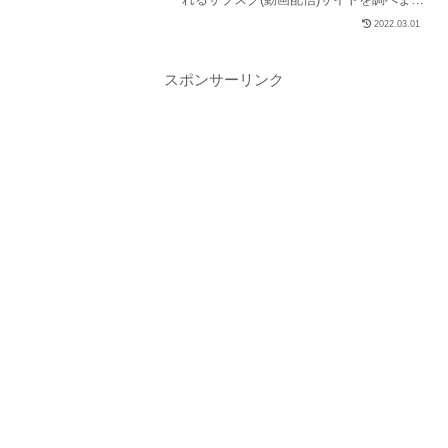
た(hulu、ネットフリックス、U-NEXT、
2022.03.01
パラビ、ユーチューブ、アマゾンなど15
社を調査)。当記事では「キングスマン
1、2、ファースト・エージェント」の配
スポンサーリンク
信状況と、実質無料で観れるサイトを紹
介しています。