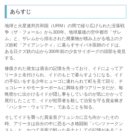
あらすじ
地球と火星連邦共和国（URM）の間で繰り広げられた没落戦
争（ザ・フォール）から300年。地球最後の空中都市「ザレ
ム」と、ザレムから排出された廃棄物が積み上がる地上のク
ズ鉄町「アイアンシティ」に暮らすサイバネ医師のイドは、
ある日クズ鉄の山から300年前の少女サイボーグの頭部を発見
する。
修復された彼女は過去の記憶を失っており、イドによってア
リータと名付けられ、イドのもとで暮らすようになる。イド
の手伝いをする少年ヒューゴに連れられて町を見て回り、チ
ョコレートやモーターボールに興味を持つアリータだが、毎
晩密かに出かけるイドが隠し事をしているのが気にかかって
尾行したことで、イドが犯罪者を殺して治安を守る賞金稼ぎ
「ハンター・ウォリアー」であることを知る。
そしてイドを襲った賞金首グリュシカに立ち向かったその
時、アリータは自分の中に恐るべき格闘術「パンツァークン
スト」と、かつて月面で戦った兵士としての記憶があること