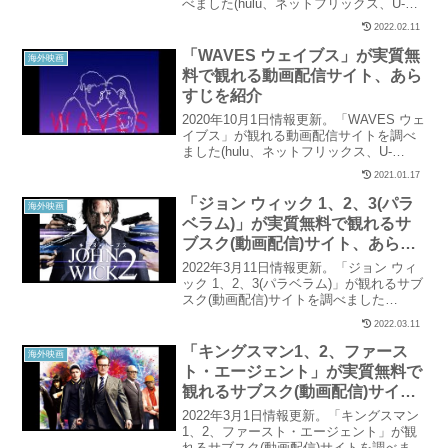
べました(hulu、ネットフリックス、U-
NEXT、パラビ、ユーチューブ、アマゾン
2022.02.11
など15社を調査)。当記事では「クール・
ランニング」の配信状況と、実質無料で
「WAVES ウェイブス」が実質無
海外映画
観れるサイトを紹介しています。
料で観れる動画配信サイト、あら
すじを紹介
2020年10月1日情報更新。「WAVES ウェ
イブス」が観れる動画配信サイトを調べ
ました(hulu、ネットフリックス、U-
NEXT、パラビ、ユーチューブ、アマゾン
2021.01.17
など15社を調査)。当記事では「WAVES
ウェイブス」の配信状況と、実質無料で
「ジョン ウィック 1、2、3(パラ
海外映画
観れるサイトを紹介しています。
ベラム)」が実質無料で観れるサ
ブスク(動画配信)サイト、あらす
じを紹介
2022年3月11日情報更新。「ジョン ウィ
ック 1、2、3(パラベラム)」が観れるサブ
スク(動画配信)サイトを調べました
(hulu、ネットフリックス、U-NEXT、パ
2022.03.11
ラビ、ユーチューブ、アマゾンなど15社
を調査)。当記事では「ジョン ウィック
「キングスマン1、2、ファース
海外映画
1、2、3(パラベラム)」の配信状況と、実
ト・エージェント」が実質無料で
質無料で観れるサイトを紹介していま
観れるサブスク(動画配信)サイ
す。
ト、あらすじを紹介
2022年3月1日情報更新。「キングスマン
1、2、ファースト・エージェント」が観
れるサブスク(動画配信)サイトを調べまし