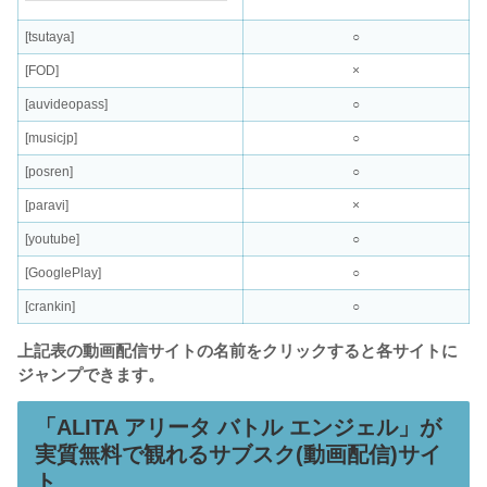
[tsutaya]
○
[FOD]
×
[auvideopass]
○
[musicjp]
○
[posren]
○
[paravi]
×
[youtube]
○
[GooglePlay]
○
[crankin]
○
上記表の動画配信サイトの名前をクリックすると各サイトに
ジャンプできます。
「ALITA アリータ バトル エンジェル」が
実質無料で観れるサブスク(動画配信)サイ
ト