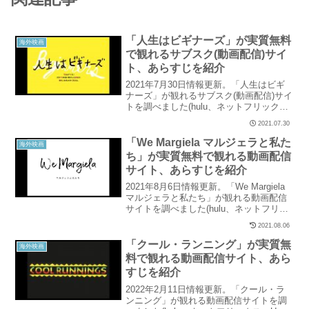
「人生はビギナーズ」が実質無料
海外映画
で観れるサブスク(動画配信)サイ
ト、あらすじを紹介
2021年7月30日情報更新。「人生はビギ
ナーズ」が観れるサブスク(動画配信)サイ
トを調べました(hulu、ネットフリック
ス、U-NEXT、パラビ、ユーチューブ、ア
2021.07.30
マゾンなど15社を調査)。当記事では「人
生はビギナーズ」の配信状況と、実質無
「We Margiela マルジェラと私た
海外映画
料で観れるサイトを紹介しています。
ち」が実質無料で観れる動画配信
サイト、あらすじを紹介
2021年8月6日情報更新。「We Margiela
マルジェラと私たち」が観れる動画配信
サイトを調べました(hulu、ネットフリッ
クス、U-NEXT、パラビ、ユーチューブ、
2021.08.06
アマゾンなど15社を調査)。当記事では
「We Margiela マルジェラと私たち」の
「クール・ランニング」が実質無
海外映画
配信状況と、実質無料で観れるサイトを
料で観れる動画配信サイト、あら
紹介しています。
すじを紹介
2022年2月11日情報更新。「クール・ラ
ンニング」が観れる動画配信サイトを調