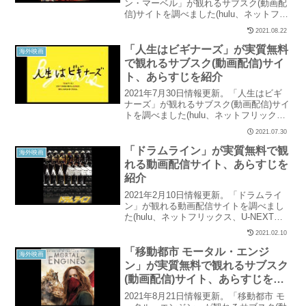
ン・マーベル」が観れるサブスク(動画配
信)サイトを調べました(hulu、ネットフリ
ックス、U-NEXT、パラビ、ユーチュー
2021.08.22
ブ、アマゾンなど15社を調査)。当記事で
は「キャプテン・マーベル」の配信状況
「人生はビギナーズ」が実質無料
海外映画
と、実質無料で観れるサイトを紹介して
で観れるサブスク(動画配信)サイ
います。
ト、あらすじを紹介
2021年7月30日情報更新。「人生はビギ
ナーズ」が観れるサブスク(動画配信)サイ
トを調べました(hulu、ネットフリック
ス、U-NEXT、パラビ、ユーチューブ、ア
2021.07.30
マゾンなど15社を調査)。当記事では「人
生はビギナーズ」の配信状況と、実質無
「ドラムライン」が実質無料で観
海外映画
料で観れるサイトを紹介しています。
れる動画配信サイト、あらすじを
紹介
2021年2月10日情報更新。「ドラムライ
ン」が観れる動画配信サイトを調べまし
た(hulu、ネットフリックス、U-NEXT、
パラビ、ユーチューブ、アマゾンなど15
2021.02.10
社を調査)。当記事では「ドラムライン」
の配信状況と、実質無料で観れるサイト
「移動都市 モータル・エンジ
海外映画
を紹介しています。
ン」が実質無料で観れるサブスク
(動画配信)サイト、あらすじを紹
介
2021年8月21日情報更新。「移動都市 モ