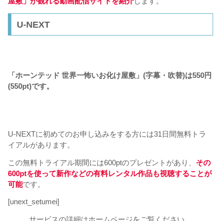
屋敷」が観れる動画配信サイトを紹介
します。
U-NEXT
「ホーンテッド 世界一怖いお化け屋敷」(字幕・吹替)
は550円
(550pt)です。
U-NEXTに初めてのお申し込みをする方には31日間無料トラ
イアルがあります。
この無料トライアル期間には600ptのプレゼントがあり、
その
600ptを使って
新作などの有料レンタル作品も
視聴することが
可能
です。
[unext_setumei]
サービスの詳細はホームページをご覧ください。