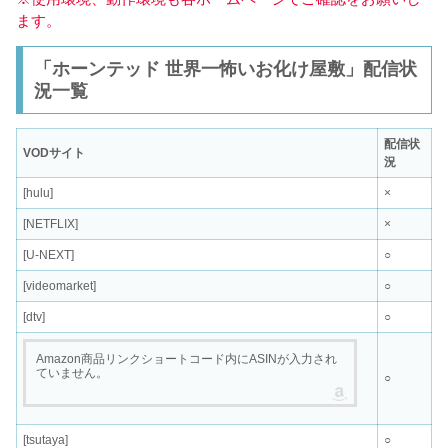
ます。
「ホーンテッド 世界一怖いお化け屋敷」配信状
況一覧
配信状
VODサイト
況
[hulu]
×
[NETFLIX]
×
[U-NEXT]
○
[videomarket]
○
[dtv]
○
Amazon商品リンクショートコード内にASINが入力され
ていません。
○
[tsutaya]
○