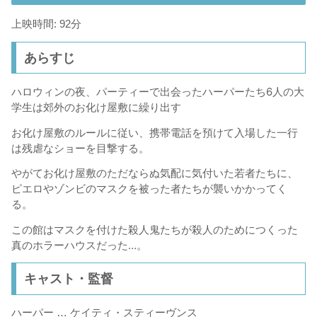
上映時間: 92分
あらすじ
ハロウィンの夜、パーティーで出会ったハーパーたち6人の大
学生は郊外のお化け屋敷に繰り出す
お化け屋敷のルールに従い、携帯電話を預けて入場した一行
は残虐なショーを目撃する。
やがてお化け屋敷のただならぬ気配に気付いた若者たちに、
ピエロやゾンビのマスクを被った者たちが襲いかかってく
る。
この館はマスクを付けた殺人鬼たちが殺人のためにつくった
真のホラーハウスだった…。
キャスト・監督
ハーパー … ケイティ・スティーヴンス