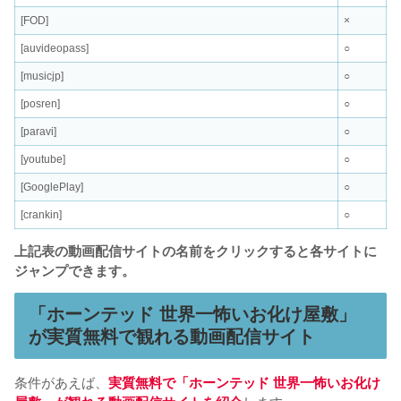
[FOD]
×
[auvideopass]
○
[musicjp]
○
[posren]
○
[paravi]
○
[youtube]
○
[GooglePlay]
○
[crankin]
○
上記表の動画配信サイトの名前をクリックすると各サイトに
ジャンプできます。
「ホーンテッド 世界一怖いお化け屋敷」
が実質無料で観れる動画配信サイト
条件があえば、
実質無料で「ホーンテッド 世界一怖いお化け