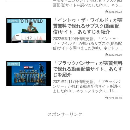
ータル・エンジン」が観れるサブスク(動
画配信)サイトを調べました(hulu、ネット
フリックス、U-NEXT、パラビ、ユーチュ
2021.08.22
ーブ、アマゾンなど15社を調査)。当記事
では「移動都市 モータル・エンジン」の
「イントゥ・ザ・ワイルド」が実
海外映画
配信状況と、実質無料で観れるサイトを
質無料で観れるサブスク(動画配
紹介しています。
信)サイト、あらすじを紹介
2022年6月20日情報更新。「イントゥ・
ザ・ワイルド」が観れるサブスク(動画配
信)サイトを調べました(hulu、ネットフリ
ックス、U-NEXT、パラビ、ユーチュー
2022.06.19
ブ、アマゾンなど15社を調査)。当記事で
は「イントゥ・ザ・ワイルド」の配信状
「ブラックパンサー」が実質無料
海外映画
況と、実質無料で観れるサイトを紹介し
で観れる動画配信サイト、あらす
ています。
じを紹介
2021年1月17日情報更新。「ブラックパ
ンサー」が観れる動画配信サイトを調べ
ました(hulu、ネットフリックス、U-
NEXT、パラビ、ユーチューブ、アマゾン
2021.01.16
など15社を調査)。当記事では「ブラック
パンサー」の配信状況と、実質無料で観
れるサイトを紹介しています。
スポンサーリンク