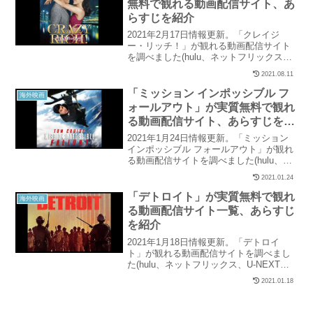
無料で観れる動画配信サイト、あ
観れるサイトを紹介しています。
らすじを紹介
2021年2月17日情報更新。「クレイジ
ー・リッチ！」が観れる動画配信サイト
を調べました(hulu、ネットフリックス、
U-NEXT、パラビ、ユーチューブ、アマゾ
2021.08.11
ンなど15社を調査)。当記事では「クレイ
ジー・リッチ！」の配信状況と、実質無
「ミッション インポッシブル フ
海外映画
料で観れるサイトを紹介しています。
ォールアウト」が実質無料で観れ
る動画配信サイト、あらすじを紹
介
2021年1月24日情報更新。「ミッション
インポッシブル フォールアウト」が観れ
る動画配信サイトを調べました(hulu、ネ
ットフリックス、U-NEXT、パラビ、ユー
2021.01.24
チューブ、アマゾンなど15社を調査)。当
記事では「ミッション インポッシブル フ
「デトロイト」が実質無料で観れ
海外映画
ォールアウト」の配信状況と、実質無料
る動画配信サイト一覧、あらすじ
で観れるサイトを紹介しています。
を紹介
2021年1月18日情報更新。「デトロイ
ト」が観れる動画配信サイトを調べまし
た(hulu、ネットフリックス、U-NEXT、
パラビ、ユーチューブ、アマゾンなど15
2021.01.18
社を調査)。当記事では「デトロイト」の
配信状況と、実質無料で観れるサイトを
紹介しています。