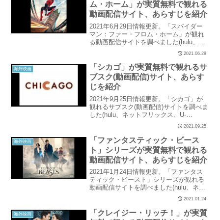
ム・ホーム」が実質無料で観れる
動画配信サイト、あらすじを紹介
2021年6月29日情報更新。「スパイダー
マン：ファー・フロム・ホーム」が観れ
る動画配信サイトを調べました(hulu、ネ
ットフリックス、U-NEXT、パラビ、ユー
2021.06.29
チューブ、アマゾンなど15社を調査)。当
記事では「スパイダーマン：ファー・フ
「シカゴ」が実質無料で観れるサ
海外映画
ロム・ホーム」の配信状況と、実質無料
ブスク(動画配信)サイト、あらす
で観れるサイトを紹介しています。
じを紹介
2021年9月25日情報更新。「シカゴ」が
観れるサブスク(動画配信)サイトを調べま
した(hulu、ネットフリックス、U-
NEXT、パラビ、ユーチューブ、アマゾン
2021.09.25
など15社を調査)。当記事では「シカゴ」
の配信状況と、実質無料で観れるサイト
「ファンタスティック・ビース
海外映画
を紹介しています。
ト」シリーズが実質無料で観れる
動画配信サイト、あらすじを紹介
2021年1月24日情報更新。「ファンタス
ティック・ビースト」シリーズが観れる
動画配信サイトを調べました(hulu、ネッ
トフリックス、U-NEXT、パラビ、ユーチ
2021.01.24
ューブ、アマゾンなど15社を調査)。当記
事では「ファンタスティック・ビース
「クレイジー・リッチ！」が実質
海外映画
ト」シリーズの配信状況と、実質無料で