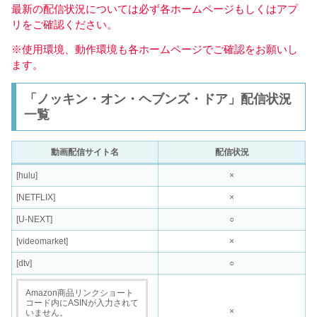
最新の配信状況については必ず各ホームページもしくはアプ
リをご確認ください。
※使用環境、動作環境も各ホームページでご確認をお願いし
ます。
「ノッキン・オン・ヘブンズ・ドア」配信状況
一覧
動画配信サイト名
配信状況
[hulu]
×
[NETFLIX]
×
[U-NEXT]
○
[videomarket]
×
[dtv]
○
Amazon商品リンクショート
コード内にASINが入力されて
×
いません。