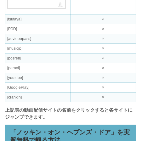
[tsutaya]
○
[FOD]
×
[auvideopass]
×
[musicjp]
×
[posren]
○
[paravi]
×
[youtube]
×
[GooglePlay]
×
[crankin]
×
上記表の動画配信サイトの名前をクリックすると各サイトに
ジャンプできます。
「ノッキン・オン・ヘブンズ・ドア」を実
質無料で観る方法