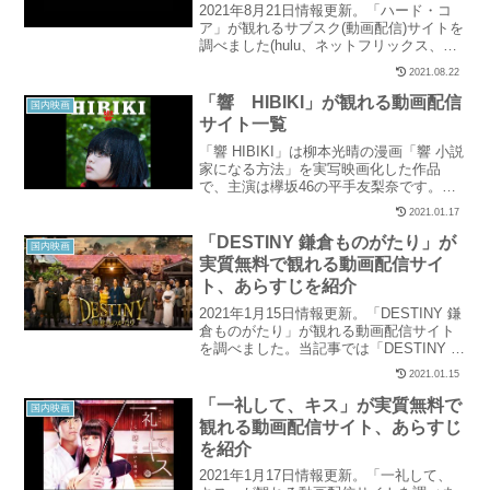
紹介
2021年8月21日情報更新。「ハード・コ
ア」が観れるサブスク(動画配信)サイトを
調べました(hulu、ネットフリックス、U-
NEXT、パラビ、ユーチューブ、アマゾン
2021.08.22
など15社を調査)。当記事では「ハード・
コア」の配信状況と、実質無料で観れる
「響 HIBIKI」が観れる動画配信
国内映画
サイトを紹介しています。
サイト一覧
「響 HIBIKI」は柳本光晴の漫画「響 小説
家になる方法」を実写映画化した作品
で、主演は欅坂46の平手友梨奈です。原
作の漫画は『ビッグコミックスペリオー
2021.01.17
ル』にて、2014年から2019年まで連載さ
れ、累計発行部数は233万部を突破してい
「DESTINY 鎌倉ものがたり」が
国内映画
る...
実質無料で観れる動画配信サイ
ト、あらすじを紹介
2021年1月15日情報更新。「DESTINY 鎌
倉ものがたり」が観れる動画配信サイト
を調べました。当記事では「DESTINY 鎌
倉ものがたり」の配信状況と、実質無料
2021.01.15
で観れるサイトを紹介しています。
「一礼して、キス」が実質無料で
国内映画
観れる動画配信サイト、あらすじ
を紹介
2021年1月17日情報更新。「一礼して、