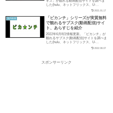
キス」が観れる動画配信サイトを調べま
した(hulu、ネットフリックス、U-
NEXT、パラビ、ユーチューブ、アマゾン
2021.01.17
など15社を調査)。当記事では「一礼し
て、キス」の配信状況と、実質無料で観
「ピカンチ」シリーズが実質無料
国内映画
れるサイトを紹介しています。
で観れるサブスク(動画配信)サイ
ト、あらすじを紹介
2022年6月8日情報更新。「ピカンチ」が
観れるサブスク(動画配信)サイトを調べま
した(hulu、ネットフリックス、U-
NEXT、パラビ、ユーチューブ、アマゾン
2022.06.07
など15社を調査)。当記事では「ピカン
チ」の配信状況と、実質無料で観れるサ
イトを紹介しています。
スポンサーリンク