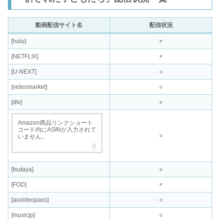
動画配信サイト名
配信状況
[hulu]
×
[NETFLIX]
×
[U-NEXT]
○
[videomarket]
○
[dtv]
○
Amazon商品リンクショート
コード内にASINが入力されて
○
いません。
[tsutaya]
○
[FOD]
×
[auvideopass]
○
[musicjp]
○