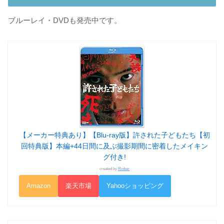
ブルーレイ・DVDも発売中です。
【メーカー特典あり】【Blu-ray版】許された子どもたち【初
回特典版】本編+44日間に及ぶ撮影期間に密着したメイキン
グ付き!
created by
Rinker
Amazon
楽天市場
Yahooショッピング