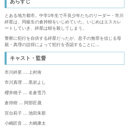
あらすじ
とある地方都市。中学1年生で不良少年たちのリーダー・市川
絆星は、同級生の倉持樹をいじめていた。いじめはエスカレ
ートしていき、絆星は樹を殺してしまう。
警察に犯行を自供する絆星だったが、息子の無罪を信じる母
親・真理の説得によって犯行を否認することに…
キャスト・監督
市川絆星 … 上村侑
市川真理 … 黒岩よし
櫻井桃子 … 名倉雪乃
倉持樹 … 阿部匠晟
宮台莉子 … 池田朱那
小嶋匠音 … 大嶋康太